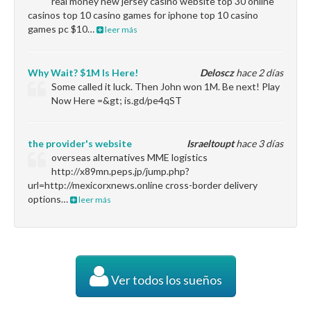
real money new jersey casino website top 30 online
casinos top 10 casino games for iphone top 10 casino
games pc $10…
leer más
Why Wait? $1M Is Here!
Deloscz
hace 2 días
Some called it luck. Then John won 1M. Be next! Play
Now Here =&gt; is.gd/pe4qST
the provider's website
Israeltoupt
hace 3 días
overseas alternatives MME logistics
http://x89mn.peps.jp/jump.php?
url=http://mexicorxnews.online cross-border delivery
options…
leer más
Ver todos los sueños