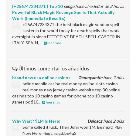
{+256747234371 } Top 10
senga
hace alrededor de 2 horas
Powerful Black Magic Revenge Spells That Actually
Work (Immediate Results)
+256747234371 the best black magic voodoo spell
caster in the world today for death spells that work
overnight in sleep EFFECTIVE DEATH SPELL CASTER IN
ITALY, SPAIN, …
leer más
Últimos comentarios añadidos
brand new usa online casinos
Tammyamite
hace 2 días
online mobile casino real money online slots casino
real money new jersey casino website top 30 online
casinos top 10 casino games for iphone top 10 casino
games pc $10…
leer más
Why Wait? $1M Is Here!
Deloscz
hace 2 días
Some called it luck. Then John won 1M. Be next! Play
Now Here =&gt; is.gd/pe4qST