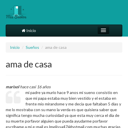
Inicio
Comparte tu sueño
Inicio
/
Sueños
/
ama de casa
Diccionario
ama de casa
Más
marisol
hace casi 16 años
mi padre ya murio hace 9 anos mi sueno consistio en
que mi papa estaba muy bien vestido y el estaba en
frente mio mirandome y me decia que faltaban 5 dias y
me lo mostraba con su mano la verda es que quisiera saber que
significa tengo mucha curiosidad ya que esta muy cerca el dia de
su muerte porfavor alguien que pueda ayudarme porfavor
escribame a mi e-mail es lmelissa47@hotmail.com muchas gracias