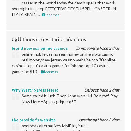
caster in the world today for death spells that work
overnight in sleep EFFECTIVE DEATH SPELL CASTER IN
ITALY, SPAIN, …
leer más
Últimos comentarios añadidos
brand new usa online casinos
Tammyamite
hace 2 días
online mobile casino real money online slots casino
real money new jersey casino website top 30 online
casinos top 10 casino games for iphone top 10 casino
games pc $10…
leer más
Why Wait? $1M Is Here!
Deloscz
hace 2 días
Some called it luck. Then John won 1M. Be next! Play
Now Here =&gt; is.gd/pe4qST
the provider's website
Israeltoupt
hace 3 días
overseas alternatives MME logistics