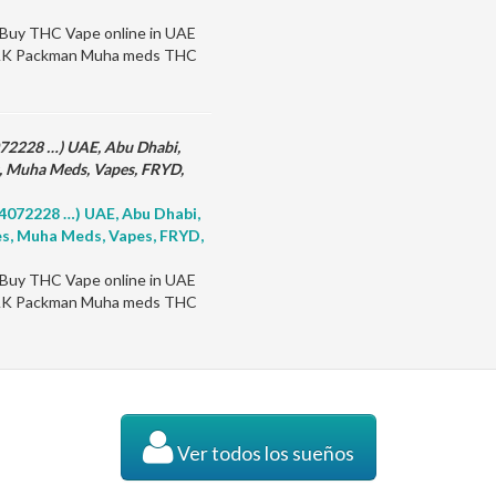
uy THC Vape online in UAE
n RAK Packman Muha meds THC
072228 …) UAE, Abu Dhabi,
s, Muha Meds, Vapes, FRYD,
04072228 …) UAE, Abu Dhabi,
pes, Muha Meds, Vapes, FRYD,
uy THC Vape online in UAE
n RAK Packman Muha meds THC
Ver todos los sueños