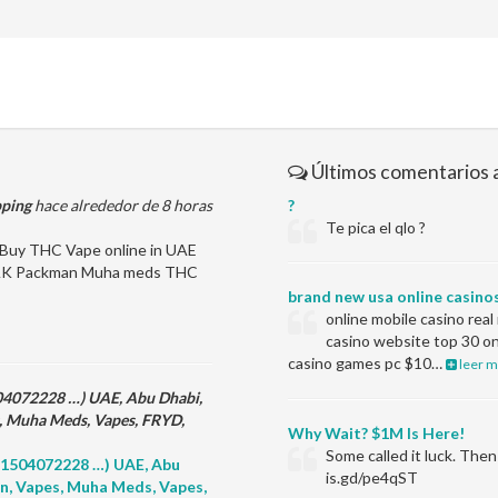
Últimos comentarios 
pping
hace alrededor de 8 horas
?
Te pica el qlo ?
uy THC Vape online in UAE
n RAK Packman Muha meds THC
brand new usa online casino
online mobile casino rea
casino website top 30 on
casino games pc $10…
leer m
504072228 …) UAE, Abu Dhabi,
s, Muha Meds, Vapes, FRYD,
Why Wait? $1M Is Here!
Some called it luck. Th
971504072228 …) UAE, Abu
is.gd/pe4qST
an, Vapes, Muha Meds, Vapes,