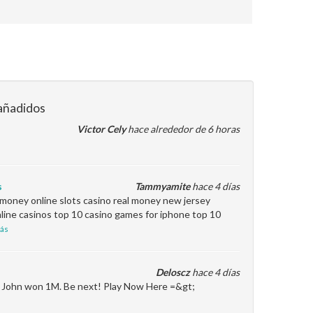
añadidos
Victor Cely
hace alrededor de 6 horas
s
Tammyamite
hace 4 días
l money online slots casino real money new jersey
line casinos top 10 casino games for iphone top 10
ás
Deloscz
hace 4 días
en John won 1M. Be next! Play Now Here =&gt;