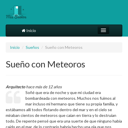
Inicio
Comparte tu sueño
Inicio
/
Sueños
/
Sueño con Meteoros
Diccionario
Sueño con Meteoros
Más
Arquitecto
hace más de 12 años
Soñé que era de noche y que mi ciudad era
bombardeada con meteoros. Muchos nos fuimos al
mar incluso mi hermano que tiene su propia familia, y
estábamos allí todos flotando dentro del mar y en el cielo se
miraban cientos de meteoros que caían en tierra y lo destruían
todo. De repente pensé que era una suerte de que ninguno había
caído en el mar, de lo contrario habría hecho una ola que nos