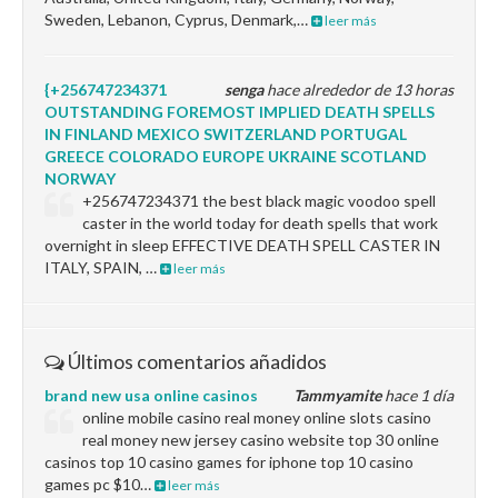
Sweden, Lebanon, Cyprus, Denmark,…
leer más
{+256747234371
senga
hace alrededor de 13 horas
OUTSTANDING FOREMOST IMPLIED DEATH SPELLS
IN FINLAND MEXICO SWITZERLAND PORTUGAL
GREECE COLORADO EUROPE UKRAINE SCOTLAND
NORWAY
+256747234371 the best black magic voodoo spell
caster in the world today for death spells that work
overnight in sleep EFFECTIVE DEATH SPELL CASTER IN
ITALY, SPAIN, …
leer más
Últimos comentarios añadidos
brand new usa online casinos
Tammyamite
hace 1 día
online mobile casino real money online slots casino
real money new jersey casino website top 30 online
casinos top 10 casino games for iphone top 10 casino
games pc $10…
leer más