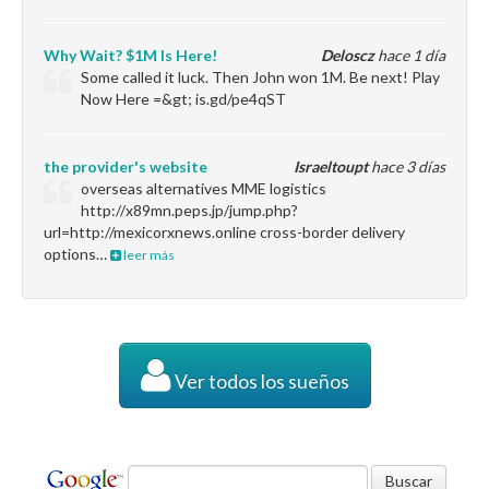
Why Wait? $1M Is Here!
Deloscz
hace 1 día
Some called it luck. Then John won 1M. Be next! Play
Now Here =&gt; is.gd/pe4qST
the provider's website
Israeltoupt
hace 3 días
overseas alternatives MME logistics
http://x89mn.peps.jp/jump.php?
url=http://mexicorxnews.online cross-border delivery
options…
leer más
Ver todos los sueños