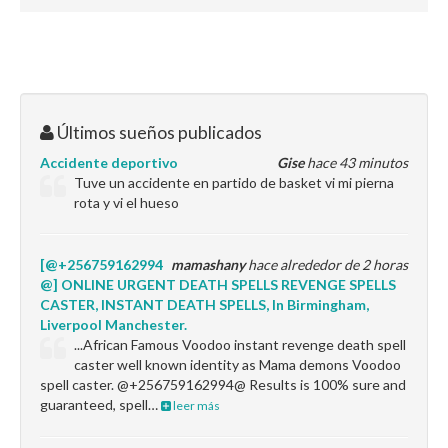
Últimos sueños publicados
Accidente deportivo
Gise
hace 43 minutos
Tuve un accidente en partido de basket vi mi pierna
rota y vi el hueso
[@+256759162994
mamashany
hace alrededor de 2 horas
@] ONLINE URGENT DEATH SPELLS REVENGE SPELLS
CASTER, INSTANT DEATH SPELLS, In Birmingham,
Liverpool Manchester.
...African Famous Voodoo instant revenge death spell
caster well known identity as Mama demons Voodoo
spell caster. @+256759162994@ Results is 100% sure and
guaranteed, spell…
leer más