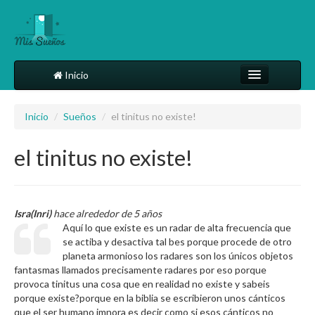
Inicio
Comparte tu sueño
Inicio
/
Sueños
/
el tinitus no existe!
Diccionario
el tinitus no existe!
Más
Isra(Inri)
hace alrededor de 5 años
Aquí lo que existe es un radar de alta frecuencia que
se actiba y desactiva tal bes porque procede de otro
planeta armonioso los radares son los únicos objetos
fantasmas llamados precisamente radares por eso porque
provoca tinitus una cosa que en realidad no existe y sabeis
porque existe?porque en la biblia se escribieron unos cánticos
que el ser humano imnora es decir como si esos cánticos no