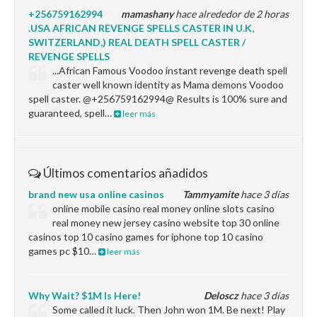
+256759162994
mamashany
hace alrededor de 2 horas
.USA AFRICAN REVENGE SPELLS CASTER IN U.K,
SWITZERLAND,) REAL DEATH SPELL CASTER /
REVENGE SPELLS
...African Famous Voodoo instant revenge death spell
caster well known identity as Mama demons Voodoo
spell caster. @+256759162994@ Results is 100% sure and
guaranteed, spell…
leer más
Últimos comentarios añadidos
brand new usa online casinos
Tammyamite
hace 3 días
online mobile casino real money online slots casino
real money new jersey casino website top 30 online
casinos top 10 casino games for iphone top 10 casino
games pc $10…
leer más
Why Wait? $1M Is Here!
Deloscz
hace 3 días
Some called it luck. Then John won 1M. Be next! Play