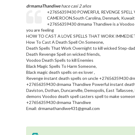
drmamaThandiwe
hace casi 2 años
+27656359430 POWERFUL REVENGE SPELL 
CAMEROON.South Carolina, Denmark, Kuwait Ba
+27656359430 drmama Thandiwe is a Voodoo -witc
you are feeling
HOW TO CAST A LOVE SPELLS THAT WORK IMMEDIE
How To Cast A Death Spell On Someone,
Death Spells That Work Overnight to kill wicked Step-da
Death Revenge Spell on wicked friends,
Voodoo Death Spells to kill Enemies
Black Magic Spells To Harm Someone,
Black magic death spells on ex lover ,
Revenge instant death spells on uncle +27656359430 d
+27656359430 drmama Thandiwe Powerful instant death spel
Daviston, Dothan, Duncanville, Demopolis, East Tallassee, E
demons Voodoo death spell casters spell to make someone
+27656359430 drmama Thandiwe
Email: drmamathandiwe431@gmail.com