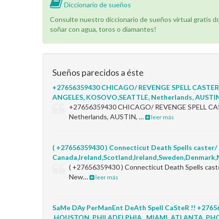
Diccionario de sueños
Consulte nuestro diccionario de sueños virtual gratis 
soñar con agua, toros o diamantes!
Sueños parecidos a éste
+27656359430 CHICAGO/ REVENGE SPELL CASTER
ANGELES, KOSOVO,SEATTLE, Netherlands, AUSTIN
+27656359430 CHICAGO/ REVENGE SPELL CAS
Netherlands, AUSTIN, …
leer más
( +27656359430 ) Connecticut Death Spells caster/ b
Canada,Ireland,Scotland,Ireland,Sweden,Denmark,N
( +27656359430 ) Connecticut Death Spells caste
New…
leer más
SaMe DAy PerManEnt DeAth Spell CaSteR !! +27
,HOUSTON, PHILADELPHIA , MIAMI, ATLANTA, PH