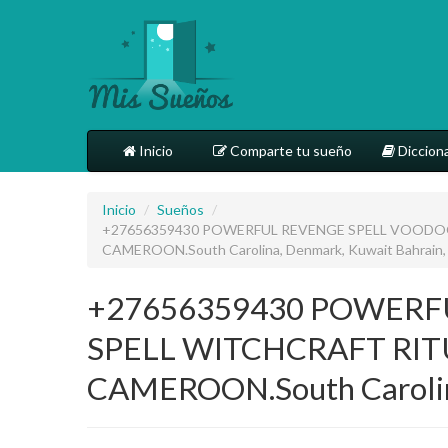
Inicio
Comparte tu sueño
Dicciona
Inicio
/
Sueños
/
+27656359430 POWERFUL REVENGE SPELL VOODOO 
CAMEROON.South Carolina, Denmark, Kuwait Bahrain, S
+27656359430 POWERF
SPELL WITCHCRAFT RITU
CAMEROON.South Carolina,