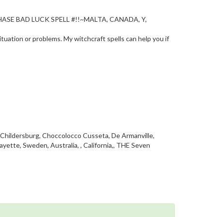
SE BAD LUCK SPELL #!!~MALTA, CANADA, Y,
uation or problems. My witchcraft spells can help you if
 Childersburg, Choccolocco Cusseta, De Armanville,
Fayette, Sweden, Australia, , California,, THE Seven