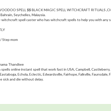
VOODOO SPELL $$ BLACK MAGIC SPELL WITCHCRAFT RITUALS ,CHA
hrain, Seychelles, Malaysia.
hcraft spell caster who has witchcraft spells to help you with any sit
TLY
d/ Step mom
rmama Thandiwe
ls online instant spell that work fast in USA, Campbell, Castleberry,
astaboga, Echola, Eclectic, Edwardsville, Fairhope, Falkville, Faunsdale, 
 sick and die without delay.