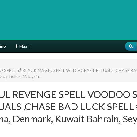
rio
Más
SPELL $$ BLACK MAGIC SPELL WITCHCRAFT RITUALS ,CHASE BAD 
eychelles, Malaysia.
UL REVENGE SPELL VOODOO S
ALS ,CHASE BAD LUCK SPELL #
 Denmark, Kuwait Bahrain, Seyc