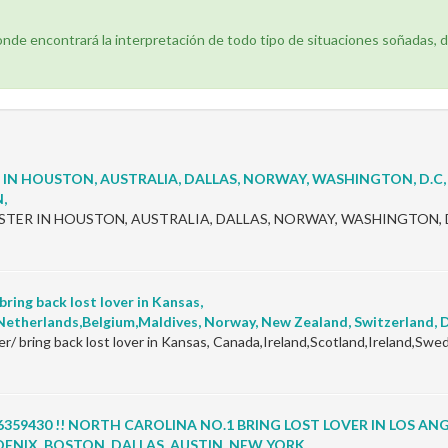
donde encontrará la interpretación de todo tipo de situaciones soñadas, 
 IN HOUSTON, AUSTRALIA, DALLAS, NORWAY, WASHINGTON, D.C, 
,
TER IN HOUSTON, AUSTRALIA, DALLAS, NORWAY, WASHINGTON, D.
ring back lost lover in Kansas,
etherlands,Belgium,Maldives, Norway, New Zealand, Switzerland, D
r/ bring back lost lover in Kansas, Canada,Ireland,Scotland,Ireland,S
656359430 !! NORTH CAROLINA NO.1 BRING LOST LOVER IN LOS AN
OENIX, BOSTON, DALLAS, AUSTIN, NEW YORK.