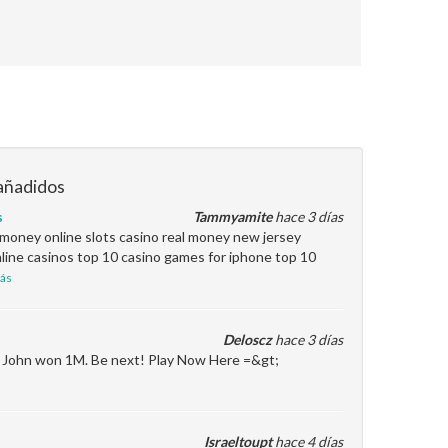
añadidos
s
Tammyamite
hace 3 días
l money online slots casino real money new jersey
line casinos top 10 casino games for iphone top 10
ás
Deloscz
hace 3 días
en John won 1M. Be next! Play Now Here =&gt;
Israeltoupt
hace 4 días