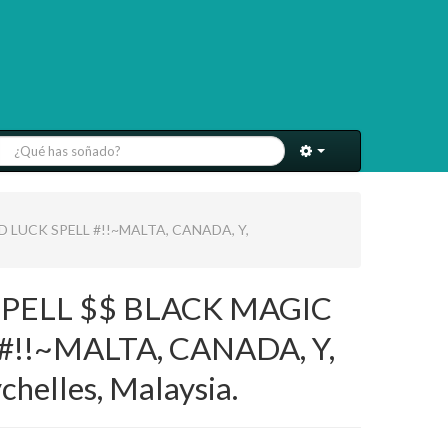
LUCK SPELL #!!~MALTA, CANADA, Y,
PELL $$ BLACK MAGIC
!!~MALTA, CANADA, Y,
helles, Malaysia.