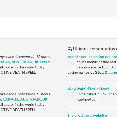
Últimos comentarios 
nga
hace alrededor de 12 horas
brand new usa online casino
ADA, AUSTRALIA, UK, ITALY
online mobile casino rea
l caster in the world today
casino website top 30 on
EFFECTIVE DEATH SPELL
casino games pc $10…
leer m
Why Wait? $1M Is Here!
nga
hace alrededor de 12 horas
Some called it luck. Th
, CANADA, AUSTRALIA, UK
is.gd/pe4qST
l caster in the world today
EFFECTIVE DEATH SPELL
the provider's website