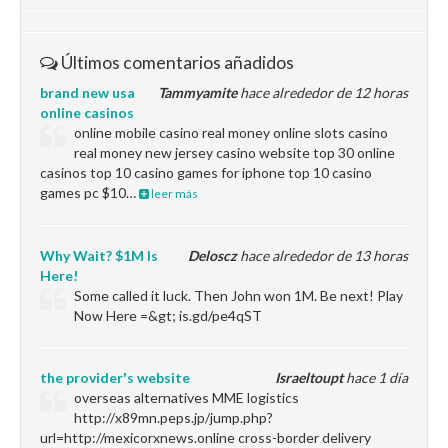
Últimos comentarios añadidos
brand new usa
Tammyamite
hace alrededor de 12 horas
online casinos
online mobile casino real money online slots casino
real money new jersey casino website top 30 online
casinos top 10 casino games for iphone top 10 casino
games pc $10…
leer más
Why Wait? $1M Is
Deloscz
hace alrededor de 13 horas
Here!
Some called it luck. Then John won 1M. Be next! Play
Now Here =&gt; is.gd/pe4qST
the provider's website
Israeltoupt
hace 1 día
overseas alternatives MME logistics
http://x89mn.peps.jp/jump.php?
url=http://mexicorxnews.online cross-border delivery