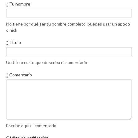
*
Tu nombre
No tiene por qué ser tu nombre completo, puedes usar un apodo
o nick
*
Título
Un título corto que describa el comentario
*
Comentario
Escribe aquí el comentario
Código de verificación