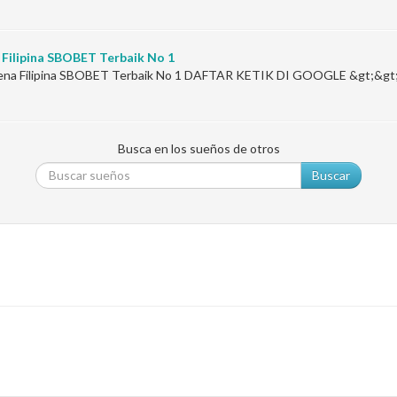
 Filipina SBOBET Terbaik No 1
Arena Filipina SBOBET Terbaik No 1 DAFTAR KETIK DI GOOGLE &gt;&
Busca en los sueños de otros
Buscar