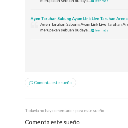
merupakan sebuah budaya…
leer más
Agen Taruhan Sabung Ayam Link Live Taruhan Arena
Agen Taruhan Sabung Ayam Link Live Taruhan 
merupakan sebuah budaya…
leer más
Comenta este sueño
Todavía no hay comentarios para este sueño
Comenta este sueño