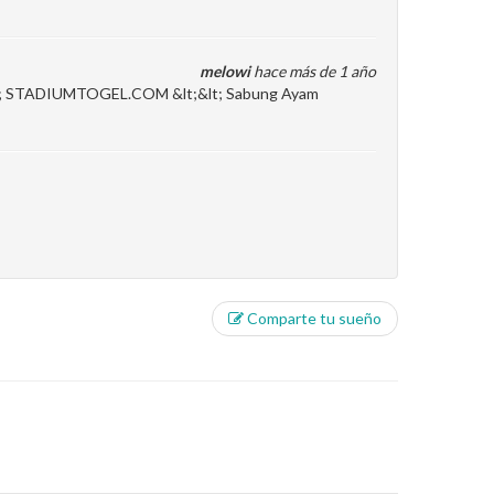
melowi
hace más de 1 año
gt; STADIUMTOGEL.COM &lt;&lt; Sabung Ayam
Comparte tu sueño