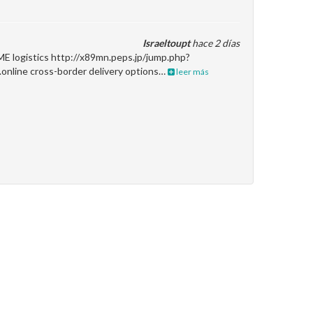
Israeltoupt
hace 2 días
ME logistics http://x89mn.peps.jp/jump.php?
.online cross-border delivery options…
leer más