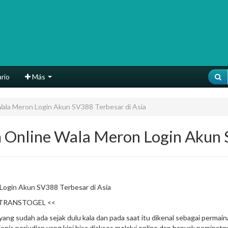
rio
Más
ala Meron Login Akun SV388 Terbesar di Asia
 Online Wala Meron Login Akun S
Login Akun SV388 Terbesar di Asia
 TRANSTOGEL <<
ng sudah ada sejak dulu kala dan pada saat itu dikenal sebagai permain
enis perjudian yang kini bisa diakses melalui online dan banyak peminatn