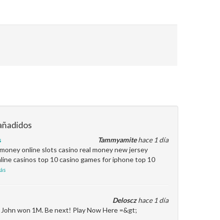
añadidos
s
Tammyamite
hace 1 día
l money online slots casino real money new jersey
line casinos top 10 casino games for iphone top 10
ás
Deloscz
hace 1 día
en John won 1M. Be next! Play Now Here =&gt;