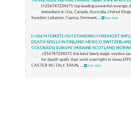
{+256747234371 top leading powerful revenge de
immediate in Usa, Canada, Australia, United King
Sweden, Lebanon, Cyprus, Denmark,…
leer más
{+256747234371 OUTSTANDING FOREMOST IMPL
DEATH SPELLS IN FINLAND MEXICO SWITZERLA
COLORADO EUROPE UKRAINE SCOTLAND NORW
+256747234371 the best black magic voodoo spel
for death spells that work overnight in sleep 
CASTER IN ITALY, SPAIN, …
leer más