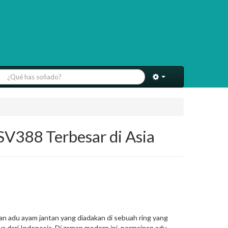
V388 Terbesar di Asia
an adu ayam jantan yang diadakan di sebuah ring yang
ya dari Indonesia. Di zaman modern ini, permainan adu