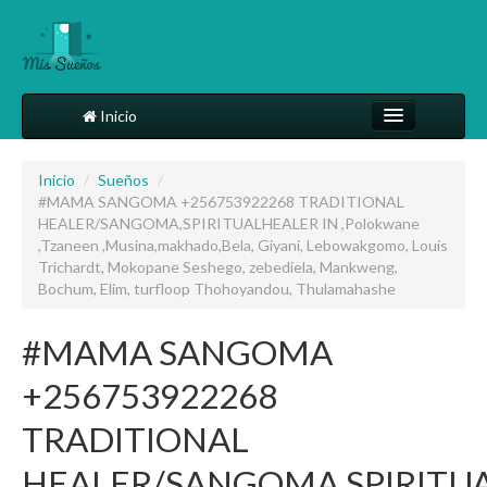
Inicio
Comparte tu sueño
Inicio
/
Sueños
/
#MAMA SANGOMA +256753922268 TRADITIONAL
Diccionario
HEALER/SANGOMA,SPIRITUALHEALER IN ,Polokwane
,Tzaneen ,Musina,makhado,Bela, Giyani, Lebowakgomo, Louis
Más
Trichardt, Mokopane Seshego, zebediela, Mankweng,
Bochum, Elim, turfloop Thohoyandou, Thulamahashe
#MAMA SANGOMA
+256753922268
TRADITIONAL
HEALER/SANGOMA,SPIRITU