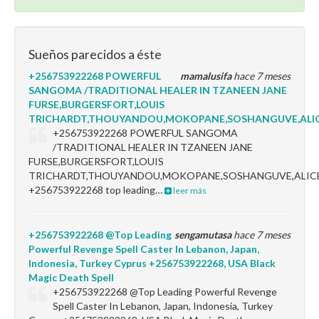
Sueños parecidos a éste
+256753922268 POWERFUL
mamalusifa
hace 7 meses
SANGOMA /TRADITIONAL HEALER IN TZANEEN JANE
FURSE,BURGERSFORT,LOUIS
TRICHARDT,THOUYANDOU,MOKOPANE,SOSHANGUVE,ALIC
+256753922268 POWERFUL SANGOMA
/TRADITIONAL HEALER IN TZANEEN JANE
FURSE,BURGERSFORT,LOUIS
TRICHARDT,THOUYANDOU,MOKOPANE,SOSHANGUVE,ALICE
+256753922268 top leading…
leer más
+256753922268 @Top Leading
sengamutasa
hace 7 meses
Powerful Revenge Spell Caster In Lebanon, Japan,
Indonesia, Turkey Cyprus +256753922268, USA Black
Magic Death Spell
+256753922268 @Top Leading Powerful Revenge
Spell Caster In Lebanon, Japan, Indonesia, Turkey