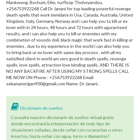
Mankweng, Bochum, Elim, turfloop Thohoyandou,
+256753922268 Call Dr Janani for top leading powerful revenge
death spells that work immidate in Usa, Canada, Australia, United
Kingdom, Italy, Germany, Norway and i can help you to kill ur ex
lover with in 24 hours, 48 hours and 72 hours with aguranteed
results, and i can also help you to kill ur enermies with my
combination of vooodo doll, black magic that work fast in killing ur
enermies , due to my experience in the world i can also help you
to bring back ur ex lover with same day process . with all my
satisified client in world am very good in death spells, revenge
spells, love spells, attraction love binding spells. AND THERE IS
NO ANY BACKFIRE AFTER USING MY STRONG SPELLS CALL
ME NOW ON Phone : +256753922268 Email:
sekamaterigan900@gmail.com Name: Dr Janani .
Diccionario de sueños
Consulte nuestro diccionario de sueños virtual gratis
donde encontrará la interpretación de todo tipo de
situaciones soñadas, desde soñar con cucarachas u otros
insectos, hasta soñar con agua, toros o diamantes!