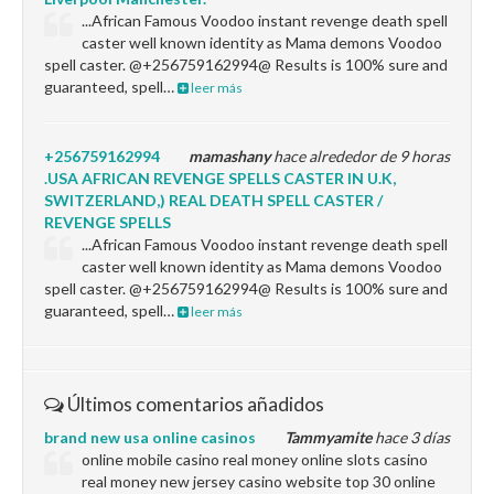
...African Famous Voodoo instant revenge death spell
caster well known identity as Mama demons Voodoo
spell caster. @+256759162994@ Results is 100% sure and
guaranteed, spell…
leer más
+256759162994
mamashany
hace alrededor de 9 horas
.USA AFRICAN REVENGE SPELLS CASTER IN U.K,
SWITZERLAND,) REAL DEATH SPELL CASTER /
REVENGE SPELLS
...African Famous Voodoo instant revenge death spell
caster well known identity as Mama demons Voodoo
spell caster. @+256759162994@ Results is 100% sure and
guaranteed, spell…
leer más
Últimos comentarios añadidos
brand new usa online casinos
Tammyamite
hace 3 días
online mobile casino real money online slots casino
real money new jersey casino website top 30 online