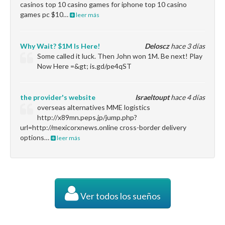
casinos top 10 casino games for iphone top 10 casino
games pc $10…
leer más
Why Wait? $1M Is Here!
Deloscz
hace 3 días
Some called it luck. Then John won 1M. Be next! Play
Now Here =&gt; is.gd/pe4qST
the provider's website
Israeltoupt
hace 4 días
overseas alternatives MME logistics
http://x89mn.peps.jp/jump.php?
url=http://mexicorxnews.online cross-border delivery
options…
leer más
Ver todos los sueños