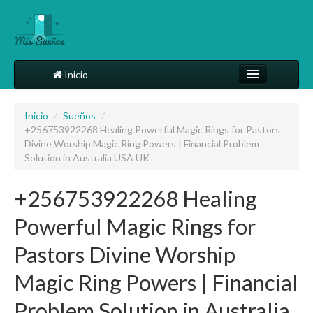
Inicio
Comparte tu sueño
Inicio
/
Sueños
/
+256753922268 Healing Powerful Magic Rings for Pastors
Diccionario
Divine Worship Magic Ring Powers | Financial Problem
Solution in Australia USA UK
Más
+256753922268 Healing
Powerful Magic Rings for
Pastors Divine Worship
Magic Ring Powers | Financial
Problem Solution in Australia