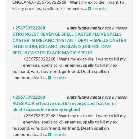
ENGLAND,+256753922268 I Want my ex to die, I want to
kill my enemies, spells to kill enemies,…
leer más
+256753922268
luata lutaya nanta
hace 6 meses
STRONGEST REVENGE SPELL CASTER / LOVE SPELLS
CASTER IN IRELAND,”INSTANT DEATH SPELLS CASTER
IN BELGIUM, ICELAND ,ENGLAND ,GREECE LOVE
SPELLS CASTER, BLACK MAGIC SPELLS.
+256753922268 I Want my ex to die, I want to kill my
enemies, spells to kill enemies, spells to kill my ex-
husband, wife, boyfriend, girlfriend, Death spell on
someone, death…
leer más
+256753922268
luata lutaya nanta
hace 6 meses
RUSSIA,UK effective death/ revenge spell caster in
uk,africa,sweden norway,england
+256753922268 I Want my ex to die, I want to kill my
enemies, spells to kill enemies, spells to kill my ex-
husband, wife, boyfriend, girlfriend, Death spell on
someone, death…
leer más