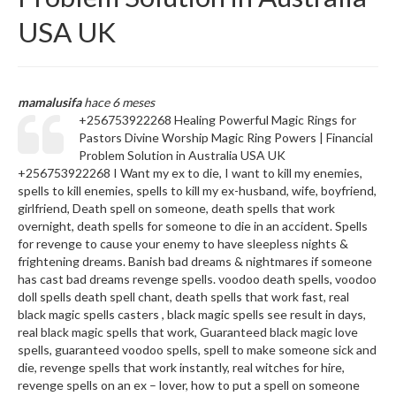
USA UK
mamalusifa
hace 6 meses
+256753922268 Healing Powerful Magic Rings for
Pastors Divine Worship Magic Ring Powers | Financial
Problem Solution in Australia USA UK
+256753922268 I Want my ex to die, I want to kill my enemies,
spells to kill enemies, spells to kill my ex-husband, wife, boyfriend,
girlfriend, Death spell on someone, death spells that work
overnight, death spells for someone to die in an accident. Spells
for revenge to cause your enemy to have sleepless nights &
frightening dreams. Banish bad dreams & nightmares if someone
has cast bad dreams revenge spells. voodoo death spells, voodoo
doll spells death spell chant, death spells that work fast, real
black magic spells casters , black magic spells see result in days,
real black magic spells that work, Guaranteed black magic love
spells, guaranteed voodoo spells, spell to make someone sick and
die, revenge spells that work instantly, real witches for hire,
revenge spells on an ex – lover, how to put a spell on someone