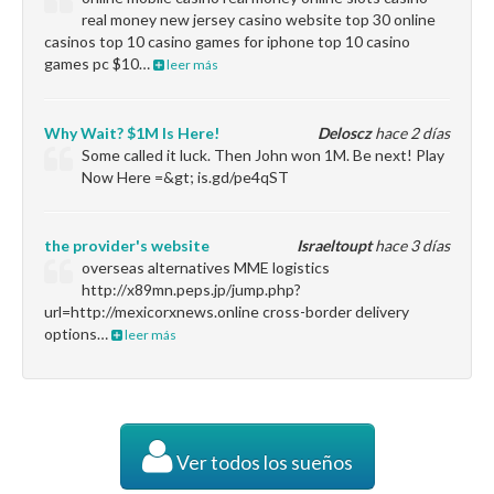
real money new jersey casino website top 30 online
casinos top 10 casino games for iphone top 10 casino
games pc $10…
leer más
Why Wait? $1M Is Here!
Deloscz
hace 2 días
Some called it luck. Then John won 1M. Be next! Play
Now Here =&gt; is.gd/pe4qST
the provider's website
Israeltoupt
hace 3 días
overseas alternatives MME logistics
http://x89mn.peps.jp/jump.php?
url=http://mexicorxnews.online cross-border delivery
options…
leer más
Ver todos los sueños