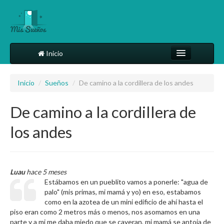
Inicio
Comparte tu sueño
Inicio
/
Sueños
/
De camino a la cordillera de los andes
Diccionario
De camino a la cordillera de
Más
los andes
Luau
hace 5 meses
Estábamos en un pueblito vamos a ponerle: "agua de
palo" (mis primas, mi mamá y yo) en eso, estabamos
como en la azotea de un mini edificio de ahí hasta el
piso eran como 2 metros más o menos, nos asomamos en una
parte y a mi me daba miedo que se cayeran, mi mamá se antoja de