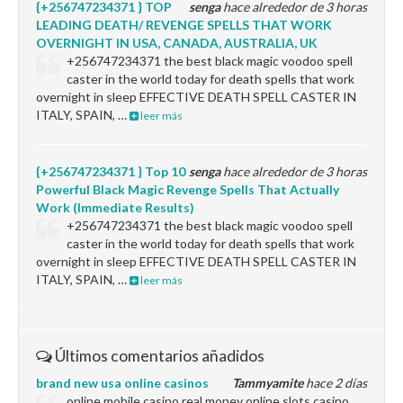
{+256747234371 } TOP
senga
hace alrededor de 3 horas
LEADING DEATH/ REVENGE SPELLS THAT WORK
OVERNIGHT IN USA, CANADA, AUSTRALIA, UK
+256747234371 the best black magic voodoo spell
caster in the world today for death spells that work
overnight in sleep EFFECTIVE DEATH SPELL CASTER IN
ITALY, SPAIN, …
leer más
{+256747234371 } Top 10
senga
hace alrededor de 3 horas
Powerful Black Magic Revenge Spells That Actually
Work (Immediate Results)
+256747234371 the best black magic voodoo spell
caster in the world today for death spells that work
overnight in sleep EFFECTIVE DEATH SPELL CASTER IN
ITALY, SPAIN, …
leer más
Últimos comentarios añadidos
brand new usa online casinos
Tammyamite
hace 2 días
online mobile casino real money online slots casino