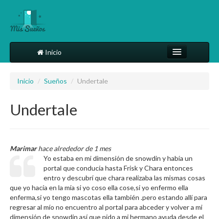
Inicio
Comparte tu sueño
Inicio
/
Sueños
/
Undertale
Diccionario
Undertale
Más
Marimar
hace alrededor de 1 mes
Yo estaba en mi dimensión de snowdin y había un
portal que conducía hasta Frisk y Chara entonces
entro y descubrí que chara realizaba las mismas cosas
que yo hacía en la mía si yo coso ella cose,si yo enfermo ella
enferma,si yo tengo mascotas ella también .pero estando allí para
regresar al mío no encuentro al portal para abceder y volver a mi
dimensión de snowdin así que pido a mi hermano ayuda desde el