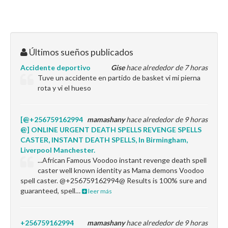
Últimos sueños publicados
Accidente deportivo
Gise
hace alrededor de 7 horas
Tuve un accidente en partido de basket vi mi pierna
rota y vi el hueso
[@+256759162994
mamashany
hace alrededor de 9 horas
@] ONLINE URGENT DEATH SPELLS REVENGE SPELLS
CASTER, INSTANT DEATH SPELLS, In Birmingham,
Liverpool Manchester.
...African Famous Voodoo instant revenge death spell
caster well known identity as Mama demons Voodoo
spell caster. @+256759162994@ Results is 100% sure and
guaranteed, spell…
leer más
+256759162994
mamashany
hace alrededor de 9 horas