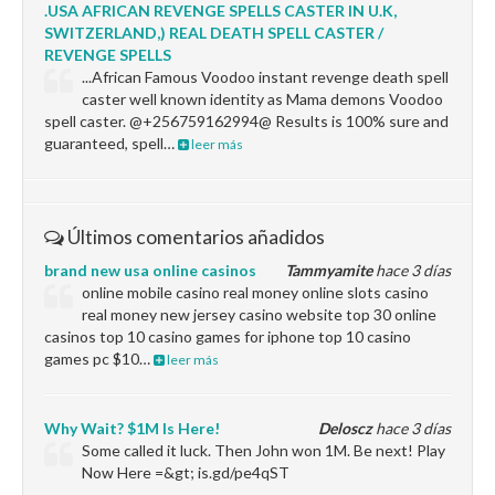
.USA AFRICAN REVENGE SPELLS CASTER IN U.K,
SWITZERLAND,) REAL DEATH SPELL CASTER /
REVENGE SPELLS
...African Famous Voodoo instant revenge death spell
caster well known identity as Mama demons Voodoo
spell caster. @+256759162994@ Results is 100% sure and
guaranteed, spell…
leer más
Últimos comentarios añadidos
brand new usa online casinos
Tammyamite
hace 3 días
online mobile casino real money online slots casino
real money new jersey casino website top 30 online
casinos top 10 casino games for iphone top 10 casino
games pc $10…
leer más
Why Wait? $1M Is Here!
Deloscz
hace 3 días
Some called it luck. Then John won 1M. Be next! Play
Now Here =&gt; is.gd/pe4qST