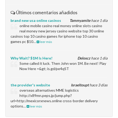
Últimos comentarios añadidos
brand new usa online casinos
Tammyamite
hace 1 día
online mobile casino real money online slots casino
real money new jersey casino website top 30 online
casinos top 10 casino games for iphone top 10 casino
games pc $10…
leer más
Why Wait? $1M Is Here!
Deloscz
hace 1 día
Some called it luck. Then John won 1M. Be next! Play
Now Here =&gt; is.gd/pe4qST
the provider's website
Israeltoupt
hace 3 días
overseas alternatives MME logistics
http://x89mn.peps.jp/jump.php?
url=http://mexicorxnews.online cross-border delivery
options…
leer más