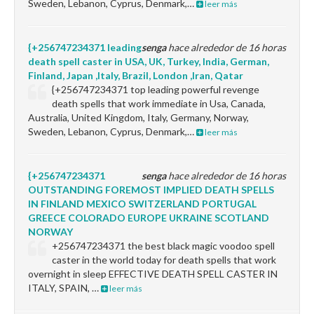
Sweden, Lebanon, Cyprus, Denmark,…
leer más
{+256747234371 leading
senga
hace alrededor de 16 horas
death spell caster in USA, UK, Turkey, India, German,
Finland, Japan ,Italy, Brazil, London ,Iran, Qatar
{+256747234371 top leading powerful revenge
death spells that work immediate in Usa, Canada,
Australia, United Kingdom, Italy, Germany, Norway,
Sweden, Lebanon, Cyprus, Denmark,…
leer más
{+256747234371
senga
hace alrededor de 16 horas
OUTSTANDING FOREMOST IMPLIED DEATH SPELLS
IN FINLAND MEXICO SWITZERLAND PORTUGAL
GREECE COLORADO EUROPE UKRAINE SCOTLAND
NORWAY
+256747234371 the best black magic voodoo spell
caster in the world today for death spells that work
overnight in sleep EFFECTIVE DEATH SPELL CASTER IN
ITALY, SPAIN, …
leer más