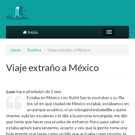
Inicio
Comparte tu sueño
Inicio
/
Sueños
/
Viaje extraño a México
Diccionario
Viaje extraño a México
Más
Luau
hace alrededor de 1 mes
Estaba en México con Ruthi San la youtuber y su flia
(no sé en que ciudad de México estaba), estábamos en
un parque acuático, ví un tobogán/resbaladilla y quise
tirarme, subí las escaleras y le dije a la persona encargada, me dijo
que tenia que hacer una prueba de esfuerzo físico para saber si
estaba apta/o para lanzarme, acepto y veo que la gente toma una
bola grande que tenia como un hilo que actuaba como resorte, la