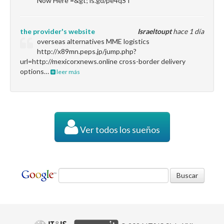
Now Here =&gt; is.gd/pe4qST
the provider's website
Israeltoupt
hace 1 día
overseas alternatives MME logistics
http://x89mn.peps.jp/jump.php?
url=http://mexicorxnews.online cross-border delivery
options…
leer más
Ver todos los sueños