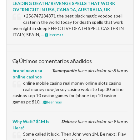
LEADING DEATH/ REVENGE SPELLS THAT WORK
OVERNIGHT IN USA, CANADA, AUSTRALIA, UK
+256747234371 the best black magic voodoo spell
caster in the world today for death spells that work
overnight in sleep EFFECTIVE DEATH SPELL CASTER IN
ITALY, SPAIN, …
leer más
Últimos comentarios añadidos
brand new usa
Tammyamite
hace alrededor de 8 horas
online casinos
online mobile casino real money online slots casino
real money new jersey casino website top 30 online
casinos top 10 casino games for iphone top 10 casino
games pc $10…
leer más
Why Wait? $1M Is
Deloscz
hace alrededor de 9 horas
Here!
Some called it luck. Then John won 1M. Be next! Play