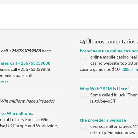
Últimos comentarios 
s call +256763059888
hace
brand new usa online casino
online mobile casino rea
mies call +256763059888
casino website top 30 on
emies call +256763059888
casino games pc $10…
leer m
enemies back call
r más
Why Wait? $1M Is Here!
Some called it luck. Th
 Win millions.
hace alrededor
is.gd/pe4qST
 to Win millions.
rful Lottery Spell to Win
the provider's website
n Usa,UK,Europe and Worldwide,
overseas alternatives M
url=http://mexicorxnews