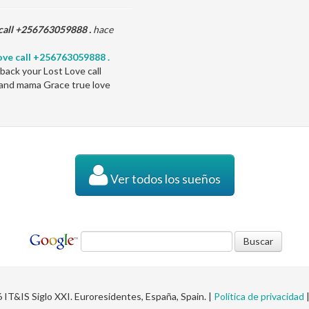
 call +256763059888 .
hace
ove call +256763059888 .
back your Lost Love call
 and mama Grace true love
Ver todos los sueños
IT&IS Siglo XXI. Euroresidentes, España, Spain. |
Política de privacidad