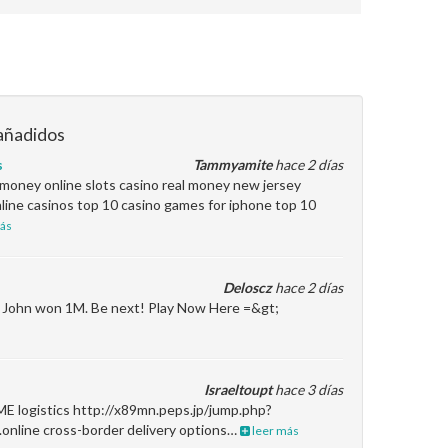
añadidos
s
Tammyamite
hace 2 días
l money online slots casino real money new jersey
line casinos top 10 casino games for iphone top 10
ás
Deloscz
hace 2 días
en John won 1M. Be next! Play Now Here =&gt;
Israeltoupt
hace 3 días
ME logistics http://x89mn.peps.jp/jump.php?
.online cross-border delivery options…
leer más