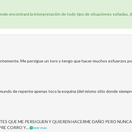
donde encontrará la interpretación de todo tipo de situaciones soñadas, 
antemente. Me persigue un toro y tengo que hacer muchos esfuerzos por
undo de repente apenas toco la esquina (del mismo sitio donde siempre h
ES QUE ME PERSIGUEN Y QUIEREN HACERME DAÑO PERO NUNCA 
MPRE CORRO Y…
leer más