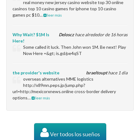
real money new jersey casino website top 30 online
casinos top 10 casino games for iphone top 10 casino
games pc $10…
leer más
Why Wait? $1M Is
Deloscz
hace alrededor de 16 horas
Here!
Some called it luck. Then John won 1M. Be next! Play
Now Here =&gt; is.gd/pe4qST
the provider's website
Israeltoupt
hace 1 día
overseas alternatives MME logistics
http://x89mn.peps.jp/jump.php?
url=http://mexicorxnews.online cross-border delivery
options…
leer más
Ver todos los sueños