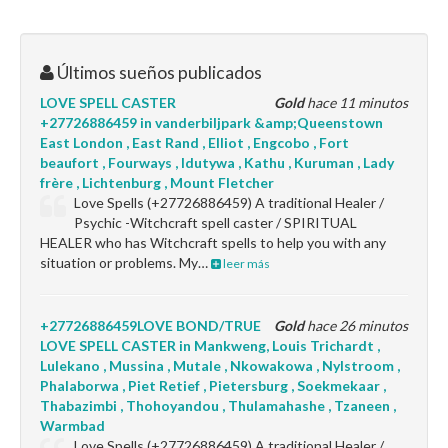
Últimos sueños publicados
LOVE SPELL CASTER
Gold
hace 11 minutos
+27726886459 in vanderbiljpark &amp;Queenstown
East London , East Rand , Elliot , Engcobo , Fort
beaufort , Fourways , Idutywa , Kathu , Kuruman , Lady
frère , Lichtenburg , Mount Fletcher
Love Spells (+27726886459) A traditional Healer /
Psychic -Witchcraft spell caster / SPIRITUAL
HEALER who has Witchcraft spells to help you with any
situation or problems. My…
leer más
+27726886459LOVE BOND/TRUE
Gold
hace 26 minutos
LOVE SPELL CASTER in Mankweng, Louis Trichardt ,
Lulekano , Mussina , Mutale , Nkowakowa , Nylstroom ,
Phalaborwa , Piet Retief , Pietersburg , Soekmekaar ,
Thabazimbi , Thohoyandou , Thulamahashe , Tzaneen ,
Warmbad
Love Spells (+27726886459) A traditional Healer /