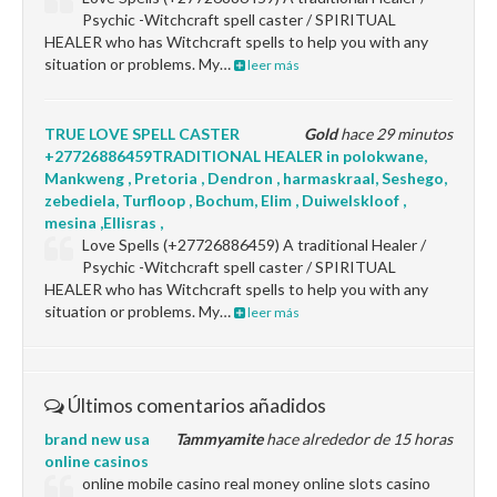
Psychic -Witchcraft spell caster / SPIRITUAL
HEALER who has Witchcraft spells to help you with any
situation or problems. My…
leer más
TRUE LOVE SPELL CASTER
Gold
hace 29 minutos
+27726886459TRADITIONAL HEALER in polokwane,
Mankweng , Pretoria , Dendron , harmaskraal, Seshego,
zebediela, Turfloop , Bochum, Elim , Duiwelskloof ,
mesina ,Ellisras ,
Love Spells (+27726886459) A traditional Healer /
Psychic -Witchcraft spell caster / SPIRITUAL
HEALER who has Witchcraft spells to help you with any
situation or problems. My…
leer más
Últimos comentarios añadidos
brand new usa
Tammyamite
hace alrededor de 15 horas
online casinos
online mobile casino real money online slots casino